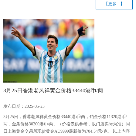
边，游了一阵，涮涮黑羽，继而潜水三十秒以上，冒头时喙里并没含
【更多...】
着小鱼小虾，也许已下肚。野鸭旁边，有海鸟、大鹅、番鸭、仙鹤，
各游各的，一片和平。论活跃，以野鸭为最。 记起美国诗人史蒂文斯
的名作《观察乌鸫的十三种方式》，第一种“方式”教人叹为观止：“周
围二十...
3月25日香港老凤祥黄金价格33440港币/两
发布日期：2025-05-23
3月25日，香港老凤祥黄金价格33440港币/两，铂金价格11320港币/
两，金条价格30200港币/两。（价格仅供参考，以门店实际为准）同
日上海黄金交易所现货黄金AU9999最新价为704.54元/克。 以上内容