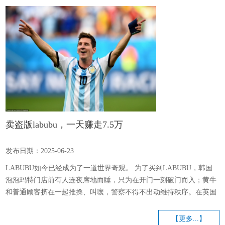
因为责任边界模糊。夫妻可以一起制定《家庭任务分工表》： 固定分
工：爸爸负责接送孩子上学、陪玩运动类项目，妈妈负...
卖盗版labubu，一天赚走7.5万
发布日期：2025-06-23
LABUBU如今已经成为了一道世界奇观。 为了买到LABUBU，韩国
泡泡玛特门店前有人连夜席地而睡，只为在开门一刻破门而入；黄牛
和普通顾客挤在一起推搡、叫嚷，警察不得不出动维持秩序。在英国
伦敦，泡泡玛特门店爆发了斗殴事件，视频显示几名男子扭打在一
起，朝向彼此挥起拳头。 出于对潜在安全事故的担忧，泡泡玛特宣布
【更多...】