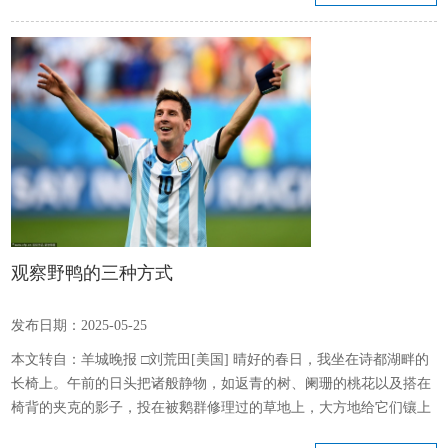
暂停在韩国、英国地区销售LABUBU。6月15日，杭州一家泡泡玛特
新店开业仅2小时就宣布闭店，根据媒体报道，新店一开门，就有一
批疑似黄牛的人冲进去“端盒”。 但LABUBU之火尚无熄灭的迹象...
观察野鸭的三种方式
发布日期：2025-05-25
本文转自：羊城晚报 □刘荒田[美国] 晴好的春日，我坐在诗都湖畔的
长椅上。午前的日头把诸般静物，如返青的树、阑珊的桃花以及搭在
椅背的夹克的影子，投在被鹅群修理过的草地上，大方地给它们镶上
带金晕的边。三尺开外是湖水，两只野鸭从樱桃岛那边飞来，泊在水