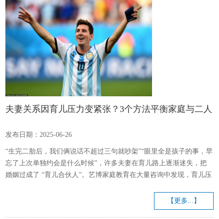
夫妻关系因育儿压力变紧张？3个方法平衡家庭与二人
世界_孩子_分工_爸爸
发布日期：2025-06-26
“生完二胎后，我们俩说话不超过三句就吵架”“眼里全是孩子的事，早
忘了上次单独约会是什么时候”，许多夫妻在育儿路上逐渐迷失，把
婚姻过成了 “育儿合伙人”。艺博家庭教育在大量咨询中发现，育儿压
力不是感情杀手，缺乏 “平衡思维” 才是矛盾根源。掌握3个核心方
法，就能让夫妻在鸡飞狗跳中重拾亲密感。 1. 建立 “育儿责任清
【更多...】
单”：把 “混沌协作” 变成 “分工共赢” 育儿琐事之所以引发矛盾，往往